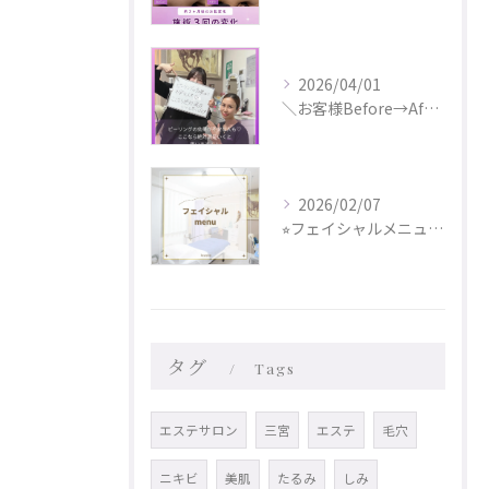
2026/04/01
＼お客様Before→After✨／
2026/02/07
⭐︎フェイシャルメニュー更新しました⭐︎
タグ
Tags
エステサロン
三宮
エステ
毛穴
ニキビ
美肌
たるみ
しみ