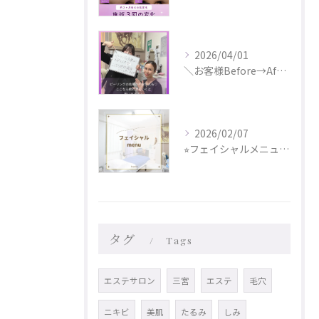
2026/04/01
＼お客様Before→After✨／
2026/02/07
⭐︎フェイシャルメニュー更新しました⭐︎
タグ
Tags
エステサロン
三宮
エステ
毛穴
ニキビ
美肌
たるみ
しみ