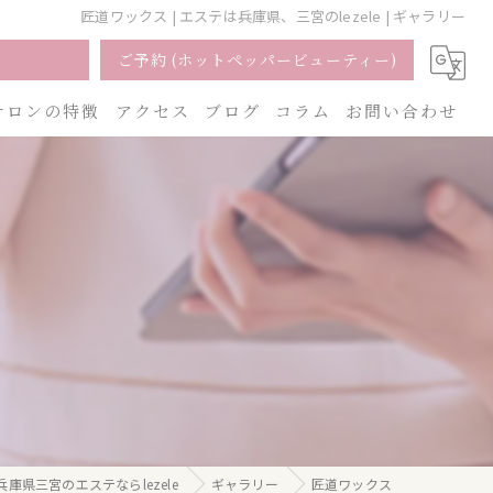
匠道ワックス | エステは兵庫県、三宮のlezele | ギャラリー
ご予約 (ホットペッパービューティー)
サロンの特徴
アクセス
ブログ
コラム
お問い合わせ
ェイシャル
ーリング
脱毛
ブライダル
小顔
兵庫県三宮のエステならlezele
ギャラリー
匠道ワックス