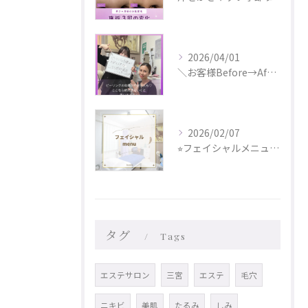
2026/04/01
＼お客様Before→After✨／
2026/02/07
⭐︎フェイシャルメニュー更新しました⭐︎
タグ
Tags
エステサロン
三宮
エステ
毛穴
ニキビ
美肌
たるみ
しみ