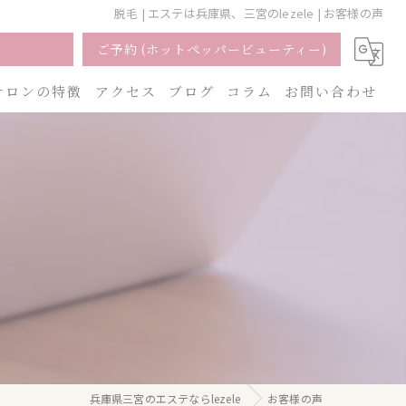
脱毛 | エステは兵庫県、三宮のlezele | お客様の声
ご予約 (ホットペッパービューティー)
サロンの特徴
アクセス
ブログ
コラム
お問い合わせ
ェイシャル
ーリング
脱毛
ブライダル
小顔
兵庫県三宮のエステならlezele
お客様の声