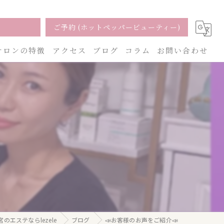
ご予約 (ホットペッパービューティー)
サロンの特徴
アクセス
ブログ
コラム
お問い合わせ
ェイシャル
ーリング
脱毛
ブライダル
小顔
のエステならlezele
ブログ
📣お客様のお声をご紹介📣