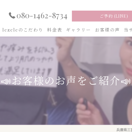
080-1462-8734
ご予約 (LINE)
lezeleのこだわり
料金表
ギャラリー
お客様の声
当
フ
ピ
📣お客様のお声をご紹介📣
兵庫県三宮