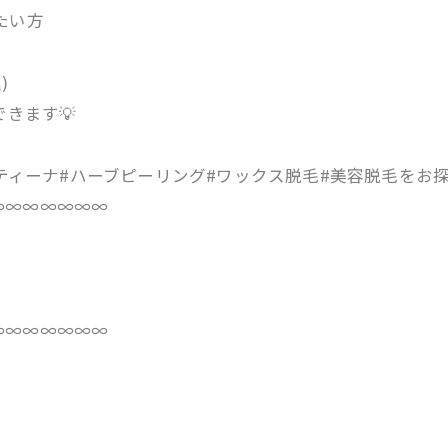
たい方
)
きます💡
スティーナ#ハーブピーリング#ワックス脱毛#美容脱毛をお探
∞∞∞∞∞∞∞
∞∞∞∞∞∞∞